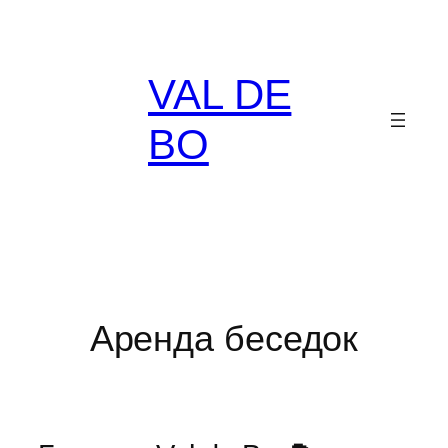
Перейти
к
содержимому
VAL DE
BO
Аренда беседок